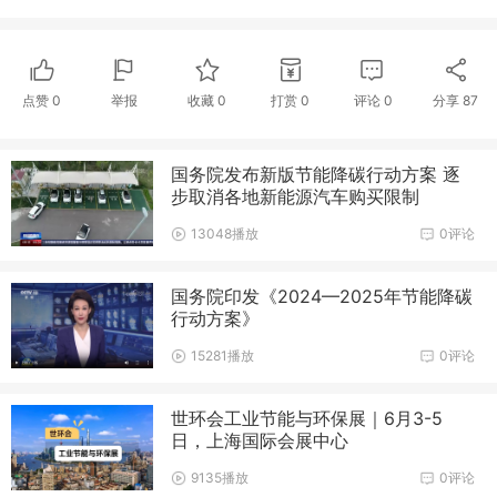
点赞
0
举报
收藏
0
打赏
0
评论
0
分享
87
国务院发布新版节能降碳行动方案 逐
步取消各地新能源汽车购买限制
13048播放
0评论
国务院印发《2024—2025年节能降碳
行动方案》
15281播放
0评论
世环会工业节能与环保展｜6月3-5
日，上海国际会展中心
9135播放
0评论