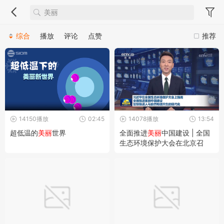
综合
播放
评论
点赞
推荐
14150播放
02:45
14078播放
13:54
超低温的
美丽
世界
全面推进
美丽
中国建设 | 全国
生态环境保护大会在北京召
开。