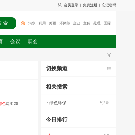
会员登录
|
免费注册
|
忘记密码
污水
利用
美丽
环保部
企业
宣传
处理
国际
水处理
会议
育
会议
展会
切换频道
相关搜索
绿色环保
约2条
绿色
乌江 20
今日排行