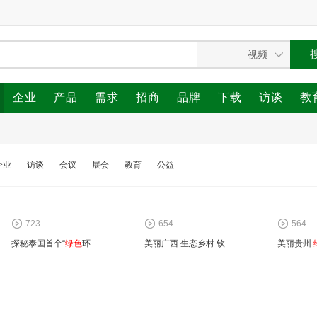
企业
产品
需求
招商
品牌
下载
访谈
教
企业
访谈
会议
展会
教育
公益
723
654
564
探秘泰国首个“
绿色
环
美丽广西 生态乡村 钦
美丽贵州