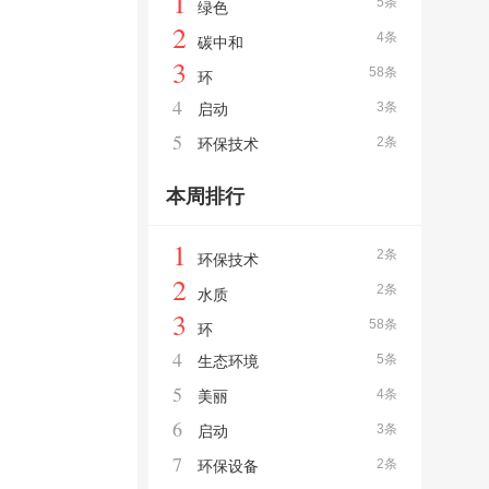
1
5条
绿色
2
4条
碳中和
3
58条
环
4
3条
启动
5
2条
环保技术
本周排行
1
2条
环保技术
2
2条
水质
3
58条
环
4
5条
生态环境
5
4条
美丽
6
3条
启动
7
2条
环保设备