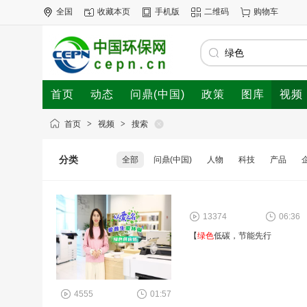
全国
收藏本页
手机版
二维码
购物车
首页
动态
问鼎(中国)
政策
图库
视频
首页
>
视频
>
搜索
分类
全部
问鼎(中国)
人物
科技
产品
13374
06:36
【
绿色
低碳，节能先行
4555
01:57