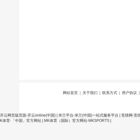
网站首页
|
关于我们
|
联系方式
|
用户协议
开云网页版页面-开云online(中国)
|
米兰平台-米兰(中国)一站式服务平台
|
竞猜网-竞
K体育·「中国」官方网站
|
MK体育（国际）官方网站-MKSPORTS
|