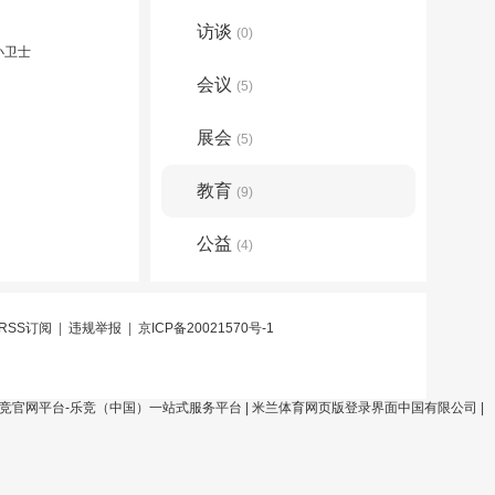
访谈
(0)
小卫士
会议
(5)
展会
(5)
教育
(9)
公益
(4)
RSS订阅
|
违规举报
|
京ICP备20021570号-1
竞官网平台-乐竞（中国）一站式服务平台
|
米兰体育网页版登录界面中国有限公司
|