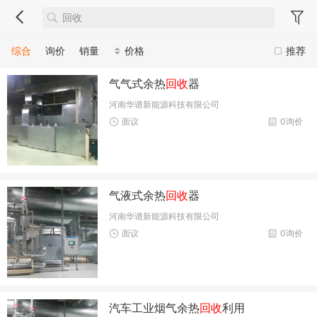
综合
询价
销量
价格
推荐
气气式余热
回收
器
河南华谱新能源科技有限公司
面议
0询价
气液式余热
回收
器
河南华谱新能源科技有限公司
面议
0询价
汽车工业烟气余热
回收
利用