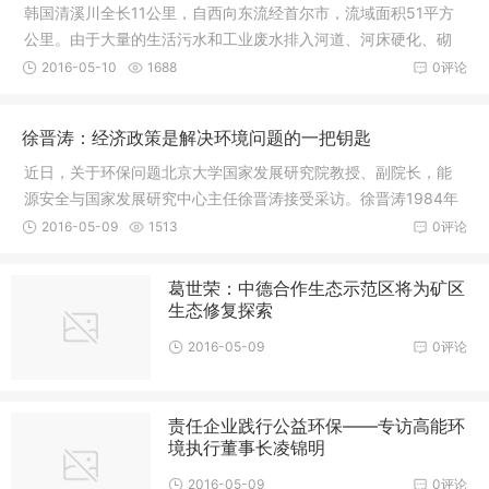
韩国清溪川全长11公里，自西向东流经首尔市，流域面积51平方
公里。由于大量的生活污水和工业废水排入河道、河床硬化、砌
石护坡、裁弯取直以及
2016-05-10
1688
0评论
徐晋涛：经济政策是解决环境问题的一把钥匙
近日，关于环保问题北京大学国家发展研究院教授、副院长，能
源安全与国家发展研究中心主任徐晋涛接受采访。徐晋涛1984年
毕业于吉林工业大学管
2016-05-09
1513
0评论
葛世荣：中德合作生态示范区将为矿区
生态修复探索
2016-05-09
0评论
责任企业践行公益环保——专访高能环
境执行董事长凌锦明
2016-05-09
0评论