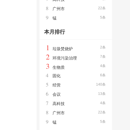
8
22条
广州市
9
5条
锰
本月排行
1
2条
垃圾焚烧炉
2
7条
环境污染治理
3
4条
生物质
4
6条
固化
5
140条
经营
6
13条
会议
7
4条
高科技
8
22条
广州市
9
5条
锰