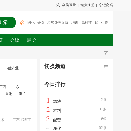
会员登录
|
免费注册
|
忘记密码
固化
会议
垃圾处理设备
培训
高科技
锰
生物
质
经营
广州市
环境污染治理
育
会议
展会
切换频道
节能产业
今日排行
江西
山东
香港
澳门
1
2条
燃烧
2
101条
材料
3
9条
广东/深圳市
配套
技术
4
62条
净化