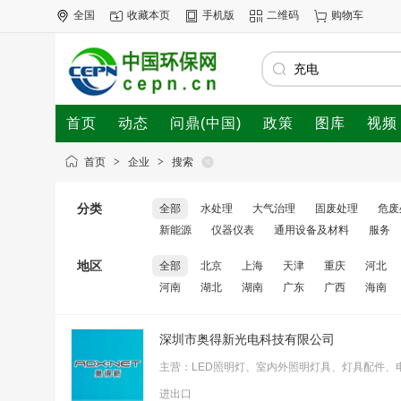
全国
收藏本页
手机版
二维码
购物车
首页
动态
问鼎(中国)
政策
图库
视频
首页
>
企业
>
搜索
分类
全部
水处理
大气治理
固废处理
危废
新能源
仪器仪表
通用设备及材料
服务
地区
全部
北京
上海
天津
重庆
河北
河南
湖北
湖南
广东
广西
海南
深圳市奥得新光电科技有限公司
主营：LED照明灯、室内外照明灯具、灯具配件
进出口