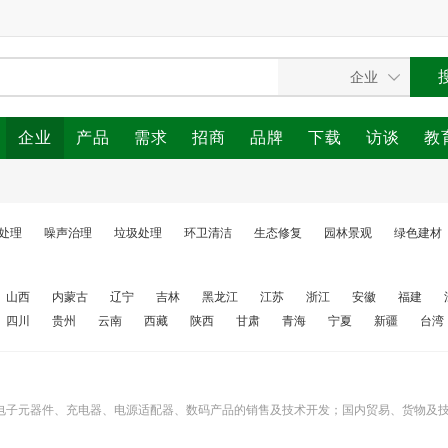
企业
产品
需求
招商
品牌
下载
访谈
教
处理
噪声治理
垃圾处理
环卫清洁
生态修复
园林景观
绿色建材
山西
内蒙古
辽宁
吉林
黑龙江
江苏
浙江
安徽
福建
四川
贵州
云南
西藏
陕西
甘肃
青海
宁夏
新疆
台湾
、电子元器件、充电器、电源适配器、数码产品的销售及技术开发；国内贸易、货物及