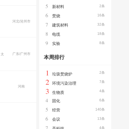
5
2条
新材料
6
16条
焚烧
河北/沧州市
7
32条
建筑材料
8
18条
电缆
9
8条
实验
广东/广州市
、太
本周排行
1
2条
垃圾焚烧炉
2
7条
环境污染治理
河南
3
4条
生物质
4
6条
固化
5
140条
经营
6
13条
会议
7
4条
高科技