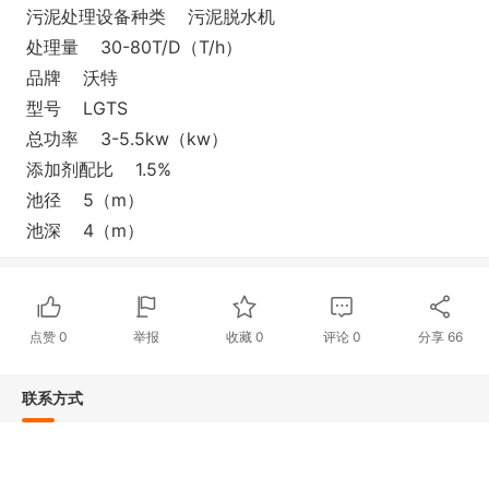
污泥处理设备种类 污泥脱水机
处理量 30-80T/D（T/h）
品牌 沃特
型号 LGTS
总功率 3-5.5kw（kw）
添加剂配比 1.5%
池径 5（m）
池深 4（m）
点赞
0
举报
收藏
0
评论
0
分享
66
联系方式