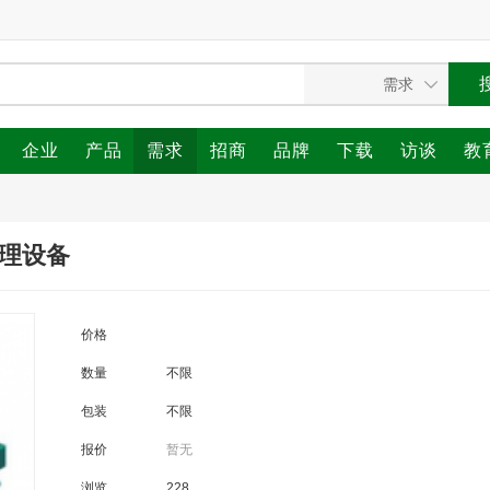
企业
产品
需求
招商
品牌
下载
访谈
教
处理设备
价格
数量
不限
包装
不限
报价
暂无
浏览
228