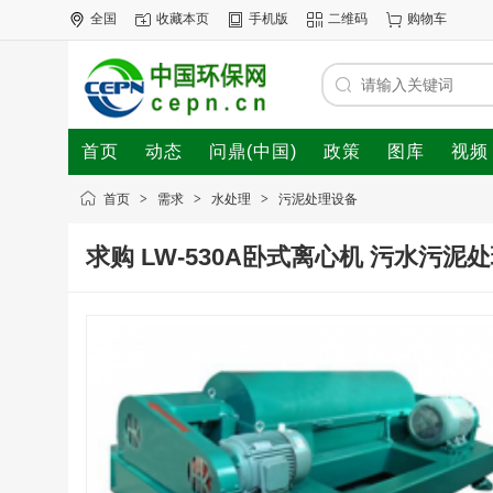
全国
收藏本页
手机版
二维码
购物车
首页
动态
问鼎(中国)
政策
图库
视频
首页
>
需求
>
水处理
>
污泥处理设备
求购 LW-530A卧式离心机 污水污泥