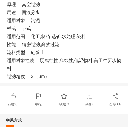
原理 真空过滤
用途 固液分离
适用对象 污泥
样式 带式
适用范围 化工,制药,选矿,水处理,染料
性能 精密过滤,高效过滤
滤料类型 硅藻土
适用对象性质 弱腐蚀性,腐蚀性,低温物料,高卫生要求物
料
过滤精度 2（um）
点赞
0
举报
收藏
0
评论
0
分享
68
联系方式