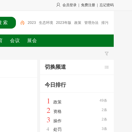
会员登录
|
免费注册
|
忘记密码
2023
生态环境
2023年版
政策
管理办法
排污
许可
生态环境部
自愿减排
温室气体
行政处罚
育
会议
展会
切换频道
今日排行
1
49条
政策
2
2条
资格
3
2条
操作
4
3条
处罚