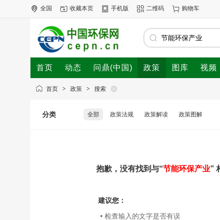
全国
收藏本页
手机版
二维码
购物车
首页
动态
问鼎(中国)
政策
图库
视频
首页
>
政策
>
搜索
分类
全部
政策法规
政策解读
政策图解
抱歉，没有找到与“
节能环保产业
”
建议您：
• 检查输入的文字是否有误