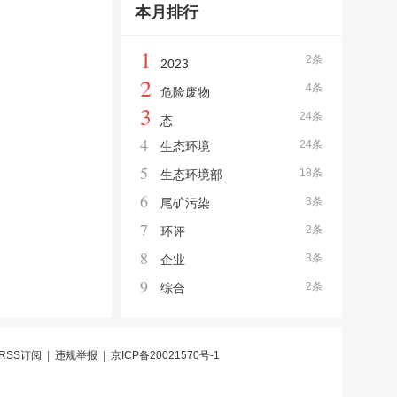
本月排行
1
2条
2023
2
4条
危险废物
3
24条
态
4
24条
生态环境
5
18条
生态环境部
6
3条
尾矿污染
7
2条
环评
8
3条
企业
9
2条
综合
RSS订阅
|
违规举报
|
京ICP备20021570号-1