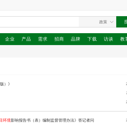
企业
产品
需求
招商
品牌
下载
访谈
教
年版）》
目环境
影响报告书（表）编制监督管理办法》答记者问