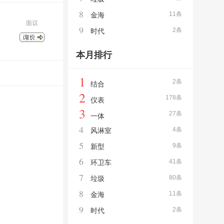
8
11条
金海
面议
9
2条
时代
本月排行
1
2条
结合
2
178条
仪表
3
27条
一体
4
4条
风淋室
5
9条
新型
6
41条
环卫车
7
80条
垃圾
8
11条
金海
9
2条
时代