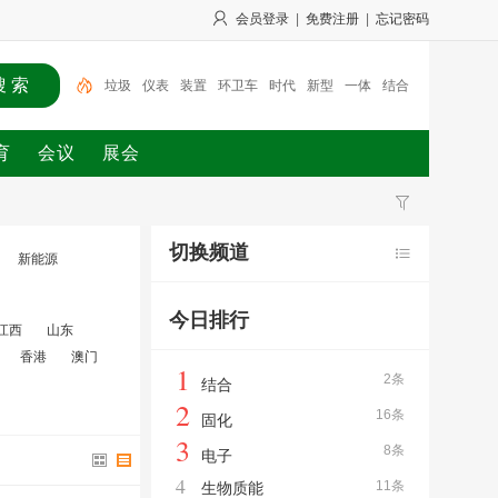
会员登录
|
免费注册
|
忘记密码
垃圾
仪表
装置
环卫车
时代
新型
一体
结合
金海
风淋室
育
会议
展会
切换频道
新能源
今日排行
江西
山东
香港
澳门
1
2条
结合
2
16条
固化
3
8条
电子
4
11条
生物质能