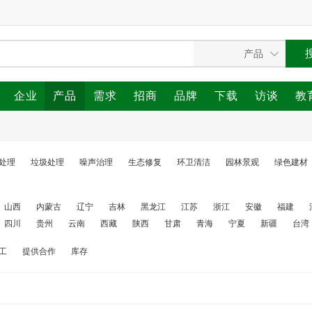
企业
产品
需求
招商
品牌
下载
访谈
教
处理
垃圾处理
噪声治理
生态修复
环卫清洁
园林景观
绿色建材
山西
内蒙古
辽宁
吉林
黑龙江
江苏
浙江
安徽
福建
四川
贵州
云南
西藏
陕西
甘肃
青海
宁夏
新疆
台湾
工
提供合作
库存