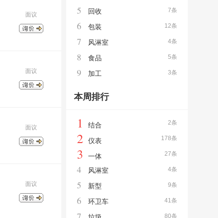
5
7条
回收
面议
6
12条
包装
7
4条
风淋室
8
5条
食品
9
面议
3条
加工
本周排行
1
2条
结合
面议
2
178条
仪表
3
27条
一体
4
4条
风淋室
5
面议
9条
新型
6
41条
环卫车
7
80条
垃圾