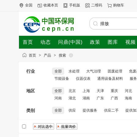
全国
收藏本页
手机版
二维码
购物车
首页
动态
问鼎(中国)
政策
图库
视频
首页
>
产品
>
搜索
行业
全部
水处理
大气治理
固废处理
危废
节能设备
仪器仪表
通用设备及材料
服务
地区
全部
北京
上海
天津
重庆
河北
河南
湖北
湖南
广东
广西
海南
类别
全部
供应
提供服务
供应二手
提供加