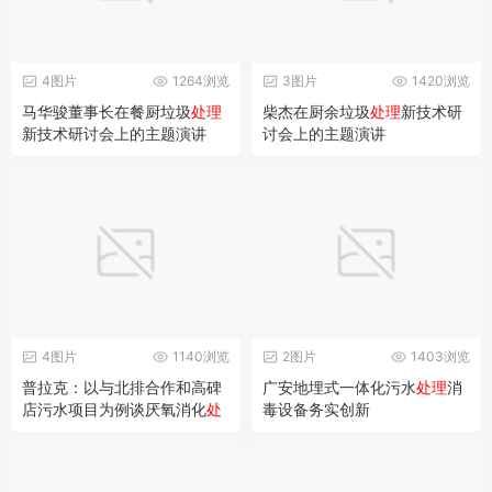
4图片
1264浏览
3图片
1420浏览
马华骏董事长在餐厨垃圾
处理
柴杰在厨余垃圾
处理
新技术研
新技术研讨会上的主题演讲
讨会上的主题演讲
4图片
1140浏览
2图片
1403浏览
普拉克：以与北排合作和高碑
广安地埋式一体化污水
处理
消
店污水项目为例谈厌氧消化
处
毒设备务实创新
理
技术应用