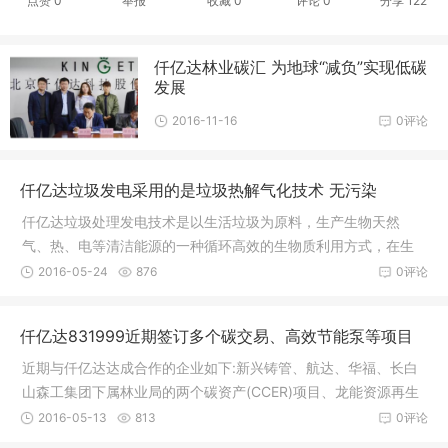
点赞
0
举报
收藏
0
评论
0
分享
122
仟亿达林业碳汇 为地球“减负”实现低碳
发展
2016-11-16
0评论
仟亿达垃圾发电采用的是垃圾热解气化技术 无污染
仟亿达垃圾处理发电技术是以生活垃圾为原料，生产生物天然
气、热、电等清洁能源的一种循环高效的生物质利用方式，在生
物质利用领域，本技
2016-05-24
876
0评论
仟亿达831999近期签订多个碳交易、高效节能泵等项目
近期与仟亿达达成合作的企业如下:新兴铸管、航达、华福、长白
山森工集团下属林业局的两个碳资产(CCER)项目、龙能资源再生
利用垃圾发电碳资产开
2016-05-13
813
0评论