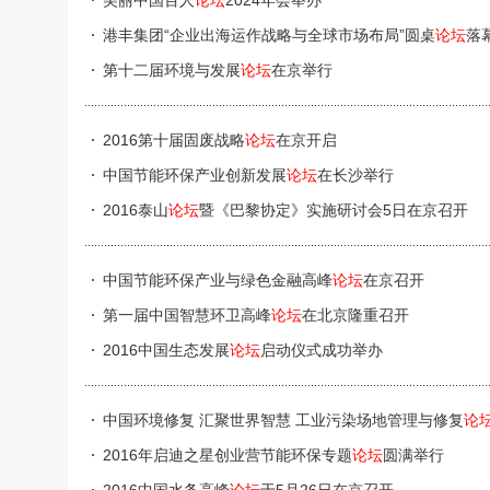
美丽中国百人
论坛
2024年会举办
港丰集团“企业出海运作战略与全球市场布局”圆桌
论坛
落
第十二届环境与发展
论坛
在京举行
2016第十届固废战略
论坛
在京开启
中国节能环保产业创新发展
论坛
在长沙举行
2016泰山
论坛
暨《巴黎协定》实施研讨会5日在京召开
中国节能环保产业与绿色金融高峰
论坛
在京召开
第一届中国智慧环卫高峰
论坛
在北京隆重召开
2016中国生态发展
论坛
启动仪式成功举办
中国环境修复 汇聚世界智慧 工业污染场地管理与修复
论
2016年启迪之星创业营节能环保专题
论坛
圆满举行