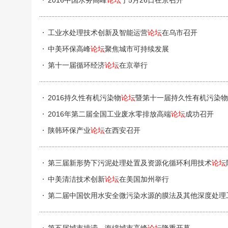
2016中国水务高峰
论坛
于5月26日在京召开
工业水处理技术创新及智能运营
论坛
在乌市召开
中美环保高峰
论坛
聚焦城市可持续发展
第十一届循环经济
论坛
在京举行
2016持久性有机污染物
论坛
暨第十一届持久性有机污染物
2016年第二届全国工业废水零排放高端
论坛
成功召开
陕韩环保产业
论坛
在西安召开
第三届新形势下污泥处理处置及资源化循环利用技术
论坛
中美清洁技术创新
论坛
在美国加州举行
第二届中国饮用水安全微污染水源的膜法及其他深度处理