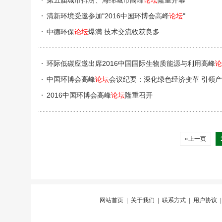
第五届城市排涝、海绵城市高峰
论坛
隆重开幕
清新环境受邀参加"2016中国环博会高峰
论坛
"
中德环保
论坛
爆满 技术交流收获良多
环际低碳应邀出席2016中国国际生物质能源与利用高峰
论
中国环博会高峰
论坛
会议纪要：深化绿色经济变革 引领
2016中国环博会高峰
论坛
隆重召开
«上一页
网站首页
|
关于我们
|
联系方式
|
用户协议