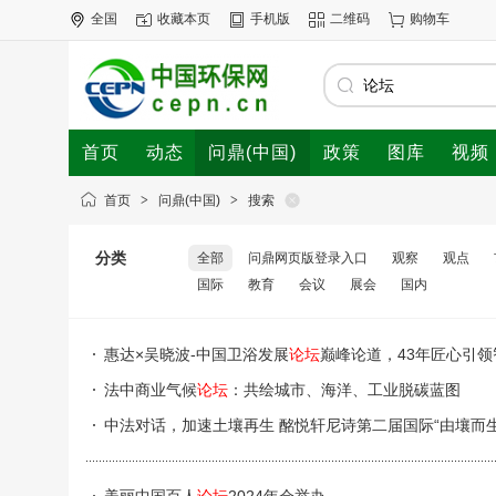
全国
收藏本页
手机版
二维码
购物车
首页
动态
问鼎(中国)
政策
图库
视频
首页
>
问鼎(中国)
>
搜索
分类
全部
问鼎网页版登录入口
观察
观点
国际
教育
会议
展会
国内
惠达×吴晓波-中国卫浴发展
论坛
巅峰论道，43年匠心引领
法中商业气候
论坛
：共绘城市、海洋、工业脱碳蓝图
中法对话，加速土壤再生 酩悦轩尼诗第二届国际“由壤而生