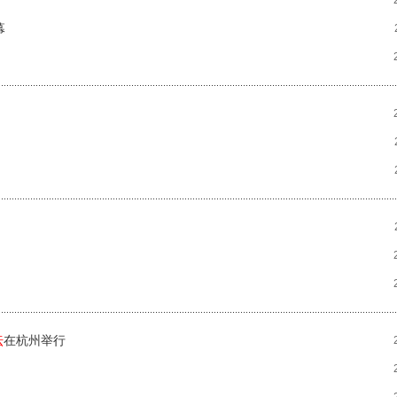
幕
坛
在杭州举行