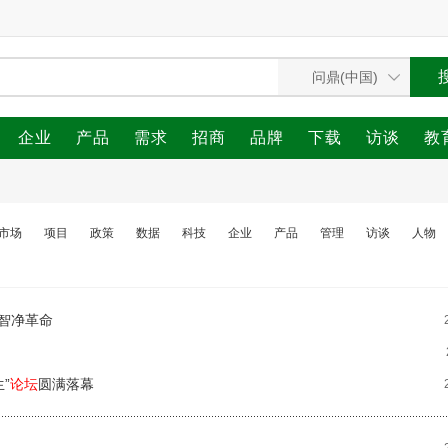
企业
产品
需求
招商
品牌
下载
访谈
教
市场
项目
政策
数据
科技
企业
产品
管理
访谈
人物
智净革命
”
论坛
圆满落幕