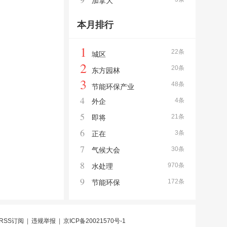
加拿大
本月排行
1
22条
城区
2
20条
东方园林
3
48条
节能环保产业
4
4条
外企
5
21条
即将
6
3条
正在
7
30条
气候大会
8
970条
水处理
9
172条
节能环保
RSS订阅
|
违规举报
|
京ICP备20021570号-1