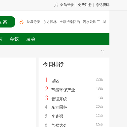
会员登录
|
免费注册
|
忘记密码
垃圾分类
东方园林
土壤污染防治
污水处理厂
城
区
节能环保
节能环保产业
战略合作
概念股
方法
育
会议
展会
垃圾分类
今日排行
1
22条
城区
2
48条
节能环保产业
3
4条
管理系统
4
20条
东方园林
5
12条
李克强
6
30条
气候大会