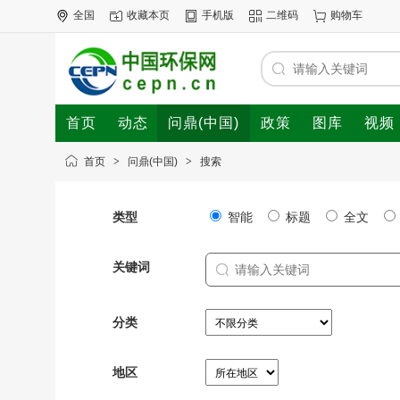
全国
收藏本页
手机版
二维码
购物车
首页
动态
问鼎(中国)
政策
图库
视频
首页
>
问鼎(中国)
>
搜索
类型
智能
标题
全文
关键词
分类
地区