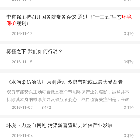
2016-11-17
0评论
李克强主持召开国务院常务会议 通过《“十三五”生态
环境
保护
规划》
2016-11-17
0评论
雾霾之下 我们如何行动？
2016-11-15
0评论
《水污染防治法》原则通过 双良节能或成最大受益者
双良节能势头正劲可看做是整个节能环保产业的缩影，虽然并不
排除其本身的雄厚实力及领航者姿态，然而值得关注的是，在政
策和市场的推动下，污水处理再迎生机，资本市场环境保护版块
2016-11-07
3472
0评论
也频频爆发，在业界看来，环保产业及新能源业务的市场很大，
长期发展被一致看好。
环境压力显而易见 污染源普查助力环保产业发展