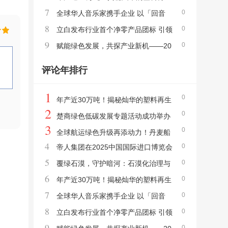
7
0
智能化之路
全球华人音乐家携手企业 以「回音
8
0
树」打造碳权新未来
立白发布行业首个净零产品团标 引领
9
0
绿色高质量发展
赋能绿色发展，共探产业新机——20
25鸿威・世界环保产业博览会12月11日盛大
评论年排行
启幕
1
0
年产近30万吨！揭秘灿华的塑料再生
2
0
智能化之路
楚商绿色低碳发展专题活动成功举办
3
0
全球航运绿色升级再添动力！丹麦船
4
0
帝人集团在2025中国国际进口博览会
舶脱硫系统制造商PureteQ携手中船动力，
5
0
上举办技术演讲会
覆绿石漠，守护暗河：石漠化治理与
打造性能成本兼具的废气净化方案
6
0
地下河保护协同的典范
年产近30万吨！揭秘灿华的塑料再生
7
0
智能化之路
全球华人音乐家携手企业 以「回音
8
0
树」打造碳权新未来
立白发布行业首个净零产品团标 引领
9
0