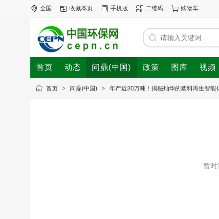
全国
收藏本页
手机版
二维码
购物车
首页
动态
问鼎(中国)
政策
图库
视频
首页
>
问鼎(中国)
>
年产近30万吨！揭秘灿华的塑料再生智能
暂时