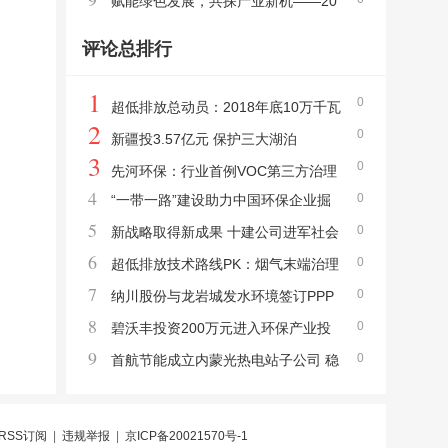
绿色高质量发展
赋能绿色发展，共探产业新机——20
25鸿威・世界环保产业博览会12月11日盛大
评论总排行
启幕
1
0
超低排放总动员：2018年底10万千瓦
2
0
以上燃煤机组完成改造
新疆投3.57亿元 保护三大湖泊
3
0
先河环保：行业首例VOC第三方治理
4
0
“一带一路”建设助力中国环保企业掘
大单
5
0
金海外
新战略取得新成果 十建公司进军社会
6
0
环保项目
超低排放技术路线PK：烟气末端治理
7
0
技术VS烟气协同治理技术
纳川股份与龙岩城发水环境签订PPP
8
0
项目投资意向书
碧沃丰投资200万元进入环保产业投
9
0
资领域
首航节能成立内蒙光热电站子公司 稳
步推进光热业务
RSS订阅
|
违规举报
|
京ICP备20021570号-1