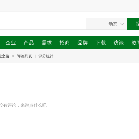
企业
产品
需求
招商
品牌
下载
访谈
教
化之路
>
评论列表
|
评分统计
没有评论，来说点什么吧