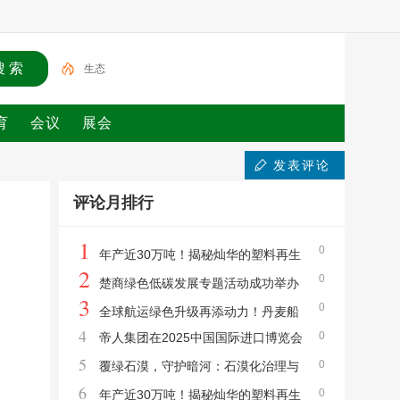
生态
育
会议
展会
发表评论
评论月排行
1
0
年产近30万吨！揭秘灿华的塑料再生
2
0
智能化之路
楚商绿色低碳发展专题活动成功举办
3
0
全球航运绿色升级再添动力！丹麦船
4
0
帝人集团在2025中国国际进口博览会
舶脱硫系统制造商PureteQ携手中船动力，
5
0
上举办技术演讲会
覆绿石漠，守护暗河：石漠化治理与
打造性能成本兼具的废气净化方案
6
0
地下河保护协同的典范
年产近30万吨！揭秘灿华的塑料再生