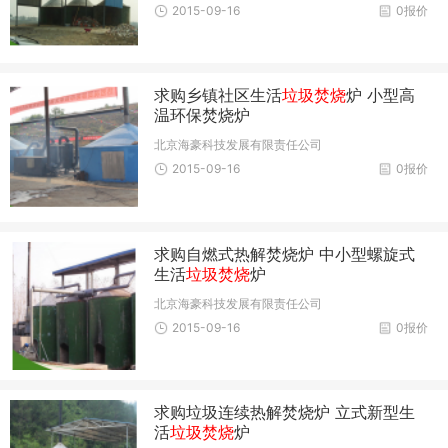
2015-09-16
0报价
求购乡镇社区生活
垃圾焚烧
炉 小型高
温环保焚烧炉
北京海豪科技发展有限责任公司
2015-09-16
0报价
求购自燃式热解焚烧炉 中小型螺旋式
生活
垃圾焚烧
炉
北京海豪科技发展有限责任公司
2015-09-16
0报价
求购垃圾连续热解焚烧炉 立式新型生
活
垃圾焚烧
炉