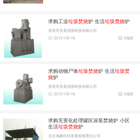
求购工业
垃圾焚烧
炉 生活
垃圾焚烧
炉
东莞市安美润滑科技有限公司
2015-09-16
0报价
求购动物尸体
垃圾焚烧
炉 生活
垃圾焚
烧
炉
东莞市安美润滑科技有限公司
2015-09-16
0报价
求购无害化处理罐区涂装焚烧炉 小区
生活
垃圾焚烧
炉
北京海豪科技发展有限责任公司