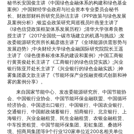
秘书长安国俊主讲《中国绿色金融体系的构建和绿色基金
案例》;中国财经学会政府与社会资本专业委员会秘书
长、财政部财科所研究员孙洁主讲《PPP政策与绿色发展
及案例分析》;银监会政策研究局巡视员叶燕斐主讲了
《绿色信贷政策框架体系发展历程》;清华大学张希良教
授主讲了《2017全国统一碳市场建立的机遇与挑战》;发
改委能源研究所所长戴彦德主讲了《全球能源供需形势与
发展趋势》;中央财经大学绿色金融国际研究院院长王遥
主讲了《绿色债券标准体系的建设和案例》;中国工商银
行黄英俊处长主讲了《工商银行的绿色信贷实践》;兴业
银行陈亚芹处长主讲了《兴业银行的绿色金融实践》;神
雾集团聂文歆主讲了《节能环保产业投融资模式创新和神
雾的案例分享》。
来自国家节能中心、发改委能源研究所、中国节能协
会、中国银行业协会、中国节能环保金融联盟、中国循环
经济协会、中国进出口银行、中国银行、中国农业银行、
交通银行、中国邮政储蓄银行、招商银行、北京银行、上
海银行、兴业金融租赁、民生金融租赁、农银金融租赁、
中车投资租赁、中国节能环保集团、彩虹集团、桑德环
境、招商局集团等9个行业120家单位近200名相关单位