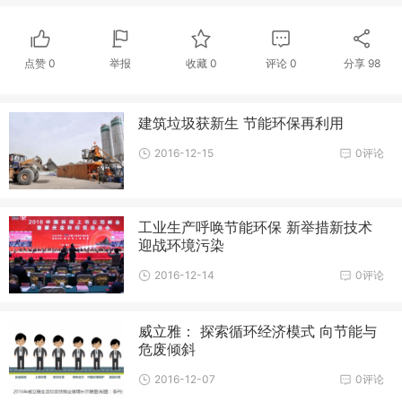
点赞
0
举报
收藏
0
评论
0
分享
98
建筑垃圾获新生 节能环保再利用
2016-12-15
0评论
工业生产呼唤节能环保 新举措新技术
迎战环境污染
2016-12-14
0评论
威立雅： 探索循环经济模式 向节能与
危废倾斜
2016-12-07
0评论