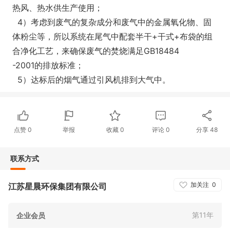
热风、热水供生产使用；
4）考虑到废气的复杂成分和废气中的金属氧化物、固
体粉尘等，所以系统在尾气中配套半干+干式+布袋的组
合净化工艺，来确保废气的焚烧满足GB18484
-2001的排放标准；
5）达标后的烟气通过引风机排到大气中。
点赞
0
举报
收藏
0
评论
0
分享
48
联系方式
加关注
0
江苏星晨环保集团有限公司
第11年
企业会员