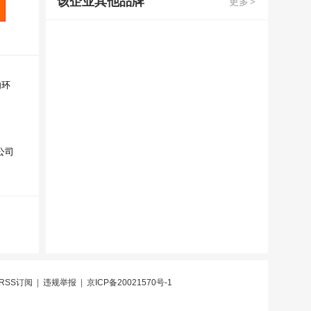
该企业其他品牌
更多
>
内环
公司
RSS订阅
|
违规举报
|
京ICP备20021570号-1