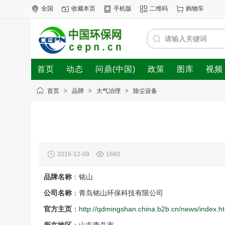
全国
收藏本页
手机版
二维码
购物车
首页
动态
问鼎(中国)
政策
图库
视频
首页
>
品牌
>
大气治理
>
除尘设备
2016-12-09
1660
品牌名称
：铭山
公司名称
：青岛铭山环保科技有限公司
官方主页
：
http://qdmingshan.china.b2b.cn/news/index.h