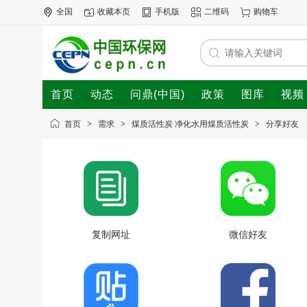
全国
收藏本页
手机版
二维码
购物车
首页
动态
问鼎(中国)
政策
图库
视频
首页
>
需求
>
煤质活性炭 净化水用煤质活性炭
>
分享好友
复制网址
微信好友