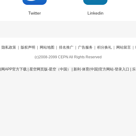
Twitter
Linkedin
|
隐私政策
|
版权声明
|
网站地图
|
排名推广
|
广告服务
|
积分换礼
|
网站留言
|
(c)2008-2099 CEPN All Rights Reserved
猜网APP官方下载
|
星空网页版-星空（中国）
|
新利·体育(中国)官方网站-登录入口
|
乐