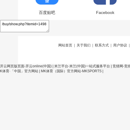
百度贴吧
Facebook
网站首页
|
关于我们
|
联系方式
|
用户协议
开云网页版页面-开云online(中国)
|
米兰平台-米兰(中国)一站式服务平台
|
竞猜网-竞
K体育·「中国」官方网站
|
MK体育（国际）官方网站-MKSPORTS
|