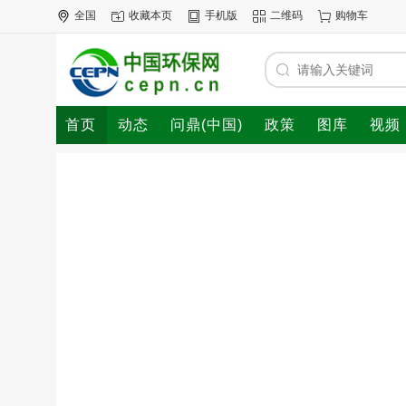
全国
收藏本页
手机版
二维码
购物车
首页
动态
问鼎(中国)
政策
图库
视频