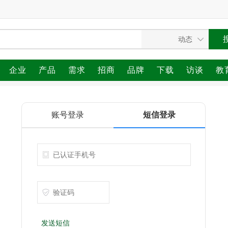
企业
产品
需求
招商
品牌
下载
访谈
教
账号登录
短信登录
发送短信