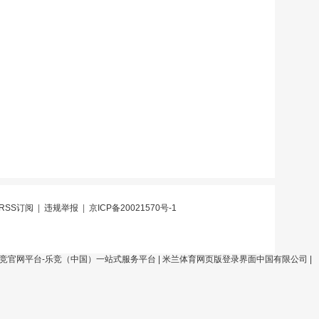
RSS订阅
|
违规举报
|
京ICP备20021570号-1
竞官网平台-乐竞（中国）一站式服务平台
|
米兰体育网页版登录界面中国有限公司
|