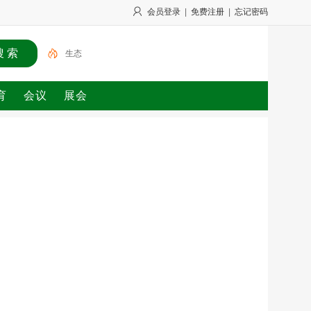
会员登录
|
免费注册
|
忘记密码
生态
育
会议
展会